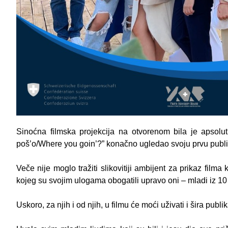
Sinoćna filmska projekcija na otvorenom bila je apsolut
poš’o/Where you goin’?” konačno ugledao svoju prvu publi
Veče nije moglo tražiti slikovitiji ambijent za prikaz film
kojeg su svojim ulogama obogatili upravo oni – mladi iz 10 r
Uskoro, za njih i od njih, u filmu će moći uživati i šira publik