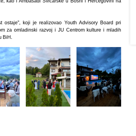
če, kao i
Ambasadi Švicarske u Bosni i Hercegovini
na
 ostaje”, koji je realizovao Youth Advisory Board pri
m za omladinski razvoj i
JU Centrom kulture i mladih
 BiH.