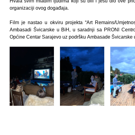
Hvala svim mladim ljudima koji su bili i jesu dio ove pri
organizaciji ovog događaja.
Film je nastao u okviru projekta “Art Remains/Umjetnost
Ambasadi Švicarske u BiH, u saradnji sa PRONI Centro
Općine Centar Sarajevo uz podršku
Ambasade Švicarske u