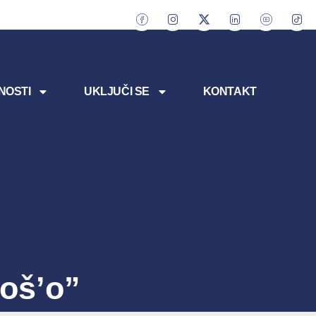
NOSTI
UKLJUČI SE
KONTAKT
Poš’o”