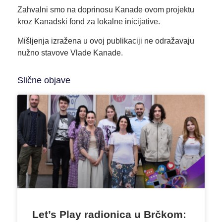
Zahvalni smo na doprinosu Kanade ovom projektu
kroz Kanadski fond za lokalne inicijative.
Mišljenja izražena u ovoj publikaciji ne odražavaju
nužno stavove Vlade Kanade.
Slične objave
Let’s Play radionica u Brčkom: