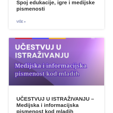
Spoj edukacije, igre i medijske
pismenosti
VIŠE »
UČESTVUJ U ISTRAŽIVANJU –
Medijska i informacijska
pismenost kod mladih