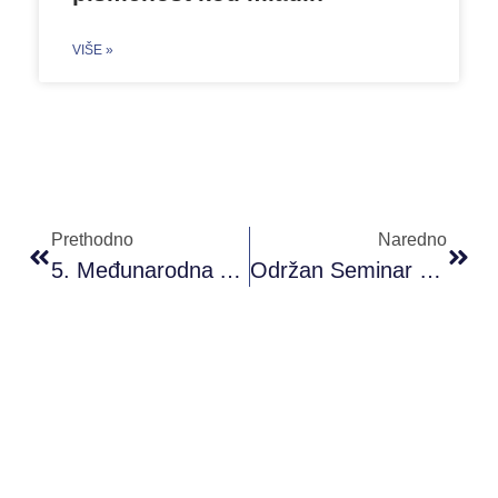
VIŠE »
Prethodno
Naredno
5. Međunarodna Akademska Konferencija O Ljudskoj Sigurnosti
Održan Seminar “Visible Value”