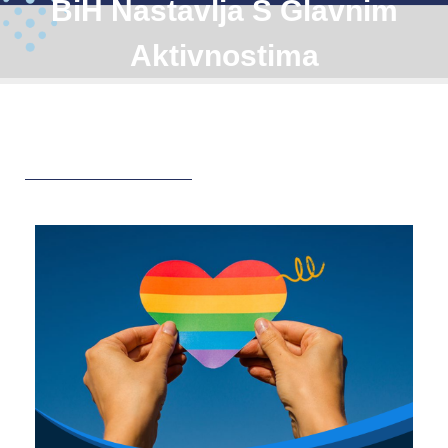
BiH Nastavlja S Glavnim
Aktivnostima