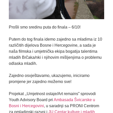
Prošli smo sredinu puta do finala – 6/10!
Putem do tog finala idemo zajedno sa mladima iz 10
različitih dijelova Bosne i Hercegovine, a sada je
naša filmska i umjetnička ekipa bogatija talentima
mladih Brčaka/nki i njihovim mišljenjima o problemu
odlaska mladih.
Zajedno osvještavamo, ukazujemo, iniciramo
promjene jer zajedno možemo sve!
Projekat ,,Umjetnost ostaje/Art remains” sprovodi
Youth Advisory Board pri
Ambasada Švicarske u
Bosni i Hercegovini
, u saradnji sa PRONI Centrom
za omladinski razvoj i
JU Centar kulture i mladih