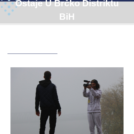
Ostaje U Brčko Distriktu
BiH