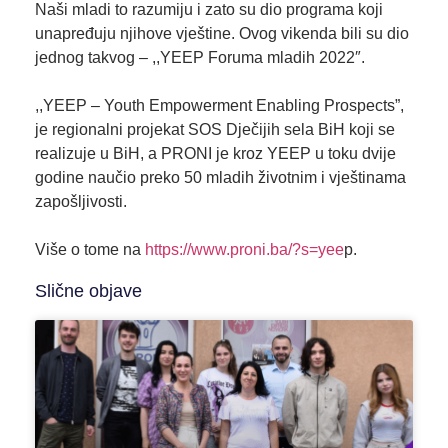
Naši mladi to razumiju i zato su dio programa koji
unapređuju njihove vještine. Ovog vikenda bili su dio
jednog takvog – ,,YEEP Foruma mladih 2022″.
,,YEEP – Youth Empowerment Enabling Prospects”,
je regionalni projekat
SOS Dječijih sela BiH
koji se
realizuje u BiH, a PRONI je kroz YEEP u toku dvije
godine naučio preko 50 mladih životnim i vještinama
zapošljivosti.
Više o tome na
https://www.proni.ba/?s=yee
p.
Slične objave