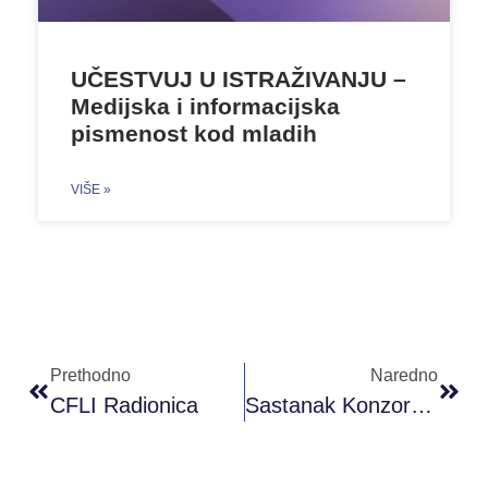
UČESTVUJ U ISTRAŽIVANJU –
Medijska i informacijska
pismenost kod mladih
VIŠE »
Prethodno
Naredno
CFLI Radionica
Sastanak Konzorcija Projekta „De-Radicalisation In Europe And Beyond: Detect, Resolve, Re-Integrate“ – D.Rad.u Gruziji