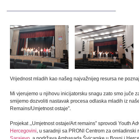
Vrijednost mladih kao našeg najvažnijeg resursa ne poznaj
Mi vjerujemo u njihovu inicijatorsku snagu zato smo juče 
smijemo dozvoliti nastavak procesa odlaska mladih iz naše 
Remains/Umjetnost ostaje”.
Projekat ,,Umjetnost ostaje/Art remains” sprovodi Youth Ad
Hercegovini
, u saradnji sa PRONI Centrom za omladinski r
Sarajevo
, a podržava Ambasada Švicarske u Bosni i Herce