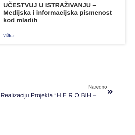
UČESTVUJ U ISTRAŽIVANJU –
Medijska i informacijska pismenost
kod mladih
VIŠE »
Naredno
Kick Off – PRONI Počeo Realizaciju Projekta “H.E.R.O BIH – Helping To Educate Regarding Orientation In Bosnia And Herzegovina”