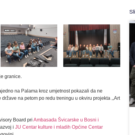
Sl
e granice.
zajedno na Palama kroz umjetnost pokazali da ne
države na petom po redu treningu u okviru projekta ,,Art
visory Board pri
Ambasada Švicarske u Bosni i
azvoj i
JU Centar kulture i mladih Općine Centar
govini.