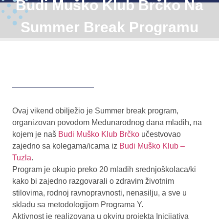
Budi Muško Klub Brčko Na
Summer Break Programu
Ovaj vikend obilježio je Summer break program,
organizovan povodom Međunarodnog dana mladih, na
kojem je naš
Budi Muško Klub Brčko
učestvovao
zajedno sa kolegama/icama iz
Budi Muško Klub –
Tuzla
.
Program je okupio preko 20 mladih srednjoškolaca/ki
kako bi zajedno razgovarali o zdravim životnim
stilovima, rodnoj ravnopravnosti, nenasilju, a sve u
skladu sa metodologijom Programa Y.
Aktivnost je realizovana u okviru projekta Inicijativa