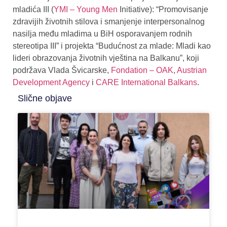
mladića III (
YMI – Young Men
Initiative): “Promovisanje
zdravijih životnih stilova i smanjenje interpersonalnog
nasilja među mladima u BiH osporavanjem rodnih
stereotipa III” i projekta “Budućnost za mlade: Mladi kao
lideri obrazovanja životnih vještina na Balkanu”, koji
podržava Vlada Švicarske,
Fondation – OAK
,
Austrian
Development Agency
i
CARE International Balkans
.
Slične objave