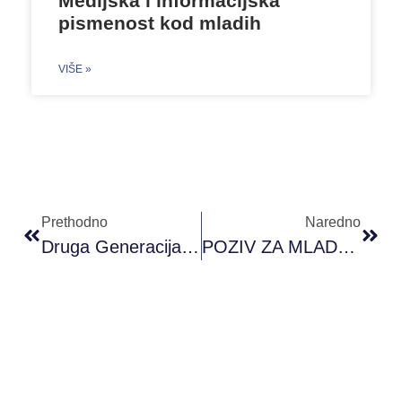
Medijska i informacijska
pismenost kod mladih
VIŠE »
Prethodno
Naredno
Druga Generacija YAB Pri Ambasadi Švicarske U BiH Na Prvom Kvartalnom Sastanku
POZIV ZA MLADE IZ KISELJAKA – Umjetnost Ostaje