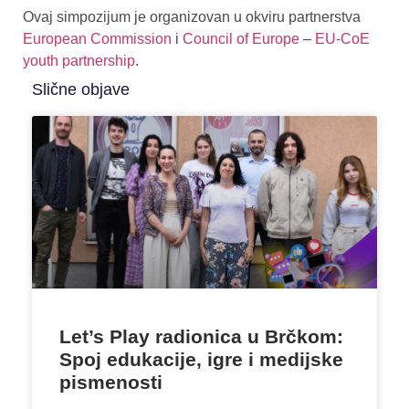
Ovaj simpozijum je organizovan u okviru partnerstva
European Commission
i
Council of Europe
–
EU-CoE
youth partnership
.
Slične objave
Let’s Play radionica u Brčkom:
Spoj edukacije, igre i medijske
pismenosti