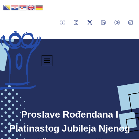
Proslave Rođendana I
Platinastog Jubileja Njenog