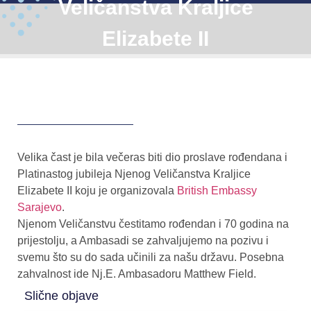
Veličanstva Kraljice
Elizabete II
Velika čast je bila večeras biti dio proslave rođendana i
Platinastog jubileja Njenog Veličanstva Kraljice
Elizabete II koju je organizovala
British Embassy
Sarajevo
.
Njenom Veličanstvu čestitamo rođendan i 70 godina na
prijestolju, a Ambasadi se zahvaljujemo na pozivu i
svemu što su do sada učinili za našu državu. Posebna
zahvalnost ide Nj.E. Ambasadoru Matthew Field.
Slične objave