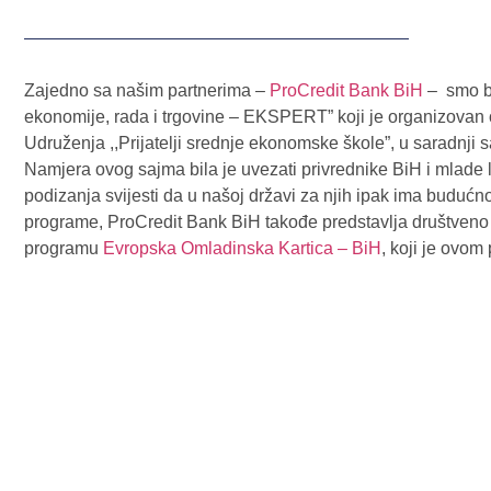
Zajedno sa našim partnerima –
ProCredit Bank BiH
– smo bi
ekonomije, rada i trgovine – EKSPERT” koji je organizovan
Udruženja ,,Prijatelji srednje ekonomske škole”, u saradnji 
Namjera ovog sajma bila je uvezati privrednike BiH i mlade l
podizanja svijesti da u našoj državi za njih ipak ima budućno
programe, ProCredit Bank BiH takođe predstavlja društven
programu
Evropska Omladinska Kartica – BiH
, koji je ovom