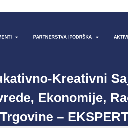
ENTI
PARTNERSTVA I PODRŠKA
AKTIV
kativno-Kreativni S
vrede, Ekonomije, Ra
Trgovine – EKSPER