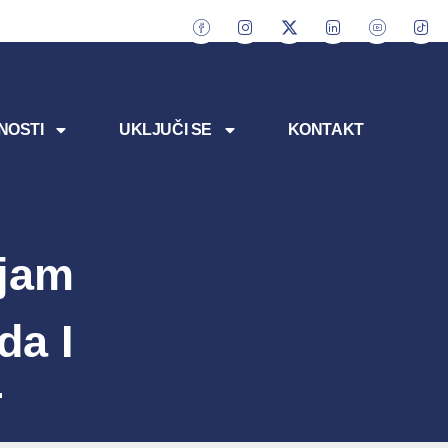
NOSTI
UKLJUČI SE
KONTAKT
ajam
da I
T