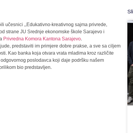
Sl
li učesnici ,,Edukativno-kreativnog sajma privrede,
 od strane JU Srednje ekonomske škole Sarajevo i
sa
Privredna Komora Kantona Sarajevo
.
jude, predstaviti im primjere dobre prakse, a sve sa ciljem
sti. Kao banka koja otvara vrata mladima kroz različite
o odgovornog poslodavca koji daje podršku našem
 prilikom bio predstavljen.