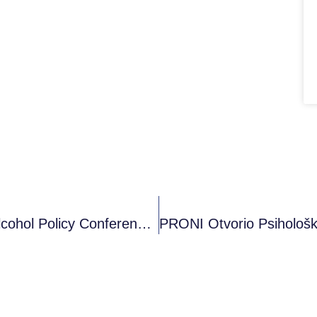
Poziv Za Učesnike/ce: “9th European Alcohol Policy Conference” U Norveškoj