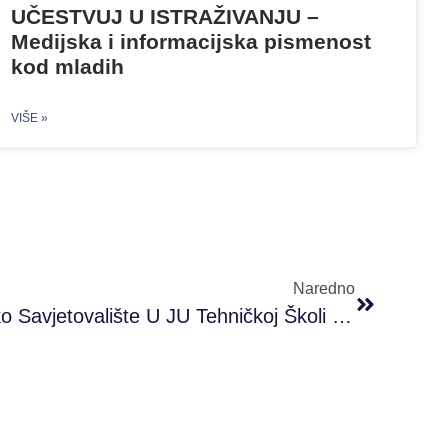
UČESTVUJ U ISTRAŽIVANJU –
Medijska i informacijska pismenost
kod mladih
VIŠE »
Naredno
PRONI Otvorio Psihološko Savjetovalište U JU Tehničkoj Školi Brčko