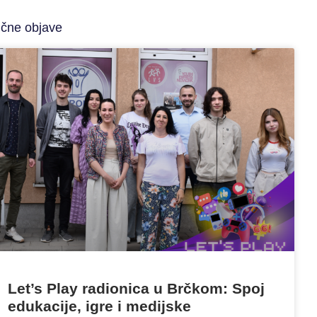
ične objave
Let’s Play radionica u Brčkom: Spoj
edukacije, igre i medijske