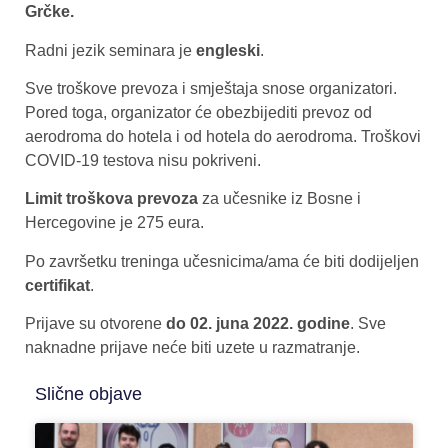
Grčke.
Radni jezik seminara je
engleski
.
Sve troškove prevoza i smještaja snose organizatori.
Pored toga, organizator će obezbijediti prevoz od
aerodroma do hotela i od hotela do aerodroma. Troškovi
COVID-19 testova nisu pokriveni.
Limit troškova prevoza
za učesnike iz Bosne i
Hercegovine je 275 eura.
Po završetku treninga učesnicima/ama će biti dodijeljen
certifikat
.
Prijave su otvorene
do 02. juna 2022. godine
. Sve
naknadne prijave neće biti uzete u razmatranje.
Slične objave