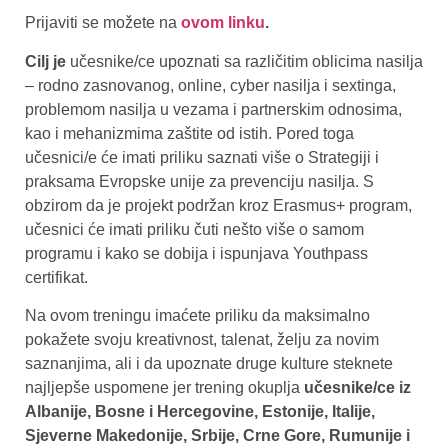
Prijaviti se možete na
ovom linku
.
Cilj je
učesnike/ce upoznati sa različitim oblicima nasilja
– rodno zasnovanog, online, cyber nasilja i sextinga,
problemom nasilja u vezama i partnerskim odnosima,
kao i mehanizmima zaštite od istih. Pored toga
učesnici/e će imati priliku saznati više o Strategiji i
praksama Evropske unije za prevenciju nasilja. S
obzirom da je projekt podržan kroz Erasmus+ program,
učesnici će imati priliku čuti nešto više o samom
programu i kako se dobija i ispunjava Youthpass
certifikat.
Na ovom treningu imaćete priliku da maksimalno
pokažete svoju kreativnost, talenat, želju za novim
saznanjima, ali i da upoznate druge kulture steknete
najljepše uspomene jer trening okuplja
učesnike/ce iz
Albanije, Bosne i Hercegovine, Estonije, Italije,
Sjeverne Makedonije, Srbije, Crne Gore, Rumunije i