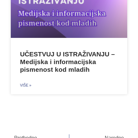
UČESTVUJ U ISTRAŽIVANJU –
Medijska i informacijska
pismenost kod mladih
VIŠE »
Prethodno
Naredno