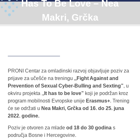
Has To Be Love – Nea
Makri, Grčka
PRONI Centar za omladinski razvoj objavljuje poziv za
prijave za učešće na treningu
,,Fight Against and
Prevention of Sexual Cyber-Bulling and Sexting”
, u
okviru projekta ,
,It has to be love”
koji je podržan kroz
program mobilnosti Evropske unije
Erasmus+
. Trening
će se održati u
Nea Makri, Grčka od 16. do 25. juna
2022. godine.
Poziv je otvoren za mlade
od 18 do 30 godina
s
područja Bosne i Hercegovine.