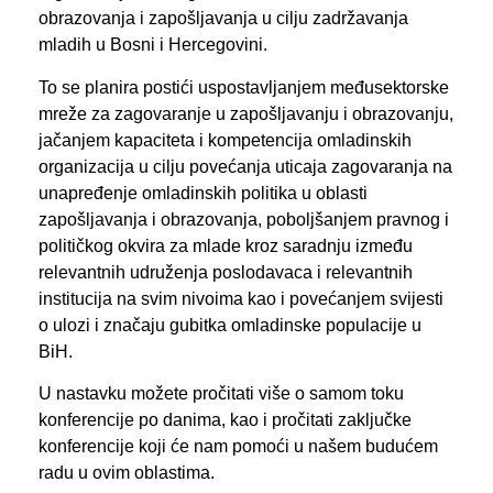
obrazovanja i zapošljavanja u cilju zadržavanja
mladih u Bosni i Hercegovini.
To se planira postići uspostavljanjem međusektorske
mreže za zagovaranje u zapošljavanju i obrazovanju,
jačanjem kapaciteta i kompetencija omladinskih
organizacija u cilju povećanja uticaja zagovaranja na
unapređenje omladinskih politika u oblasti
zapošljavanja i obrazovanja, poboljšanjem pravnog i
političkog okvira za mlade kroz saradnju između
relevantnih udruženja poslodavaca i relevantnih
institucija na svim nivoima kao i povećanjem svijesti
o ulozi i značaju gubitka omladinske populacije u
BiH.
U nastavku možete pročitati više o samom toku
konferencije po danima, kao i pročitati zaključke
konferencije koji će nam pomoći u našem budućem
radu u ovim oblastima.