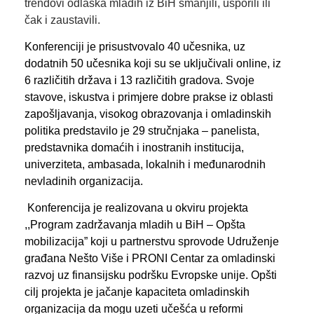
trendovi odlaska mladih iz BiH smanjili, usporili ili
čak i zaustavili.
Konferenciji je prisustvovalo 40 učesnika, uz
dodatnih 50 učesnika koji su se uključivali online, iz
6 različitih država i 13 različitih gradova. Svoje
stavove, iskustva i primjere dobre prakse iz oblasti
zapošljavanja, visokog obrazovanja i omladinskih
politika predstavilo je 29 stručnjaka – panelista,
predstavnika domaćih i inostranih institucija,
univerziteta, ambasada, lokalnih i međunarodnih
nevladinih organizacija.
Konferencija je realizovana u okviru projekta
,,Program zadržavanja mladih u BiH – Opšta
mobilizacija” koji u partnerstvu sprovode Udruženje
građana Nešto Više i PRONI Centar za omladinski
razvoj uz finansijsku podršku Evropske unije. Opšti
cilj projekta je jačanje kapaciteta omladinskih
organizacija da mogu uzeti učešća u reformi