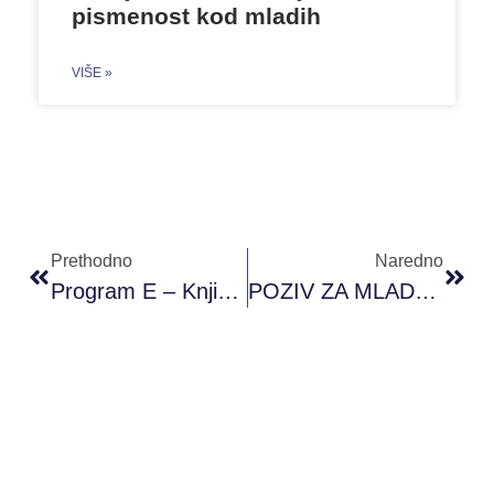
pismenost kod mladih
VIŠE »
Prethodno
Naredno
Program E – Knjiga Aktivnosti
POZIV ZA MLADE IZ SARAJEVA – Radionica ,,S Emocijama Na TI”