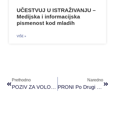
UČESTVUJ U ISTRAŽIVANJU –
Medijska i informacijska
pismenost kod mladih
VIŠE »
Prethodno
Naredno
POZIV ZA VOLONTERE/KE – POSTANI DIO PRONI TIMA
PRONI Po Drugi Put Ima Svog Predstavnika U Western Balkans Youth Lab Projektu ECC-A