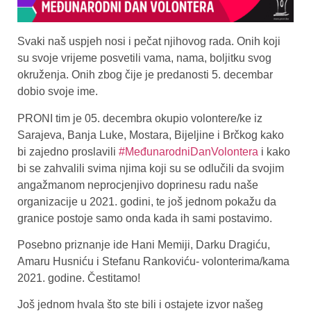
Svaki naš uspjeh nosi i pečat njihovog rada. Onih koji
su svoje vrijeme posvetili vama, nama, boljitku svog
okruženja. Onih zbog čije je predanosti 5. decembar
dobio svoje ime.
PRONI tim je 05. decembra okupio volontere/ke iz
Sarajeva, Banja Luke, Mostara, Bijeljine i Brčkog kako
bi zajedno proslavili
#MeđunarodniDanVolontera
i kako
bi se zahvalili svima njima koji su se odlučili da svojim
angažmanom neprocjenjivo doprinesu radu naše
organizacije u 2021. godini, te još jednom pokažu da
granice postoje samo onda kada ih sami postavimo.
Posebno priznanje ide Hani Memiji, Darku Dragiću,
Amaru Husniću i Stefanu Rankoviću- volonterima/kama
2021. godine. Čestitamo!
Još jednom hvala što ste bili i ostajete izvor našeg