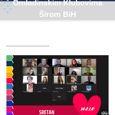
Omladinskim Klubovima
Širom BiH