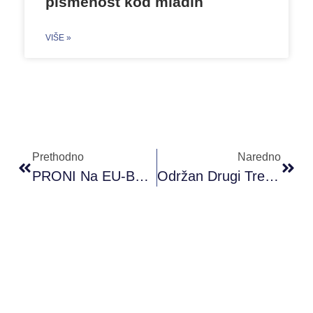
pismenost kod mladih
VIŠE »
Prethodno
Naredno
PRONI Na EU-Balkan Youth Forumu U Rimu
Održan Drugi Trening U Okviru Akademije Omladinskog Aktivizma U Mostaru