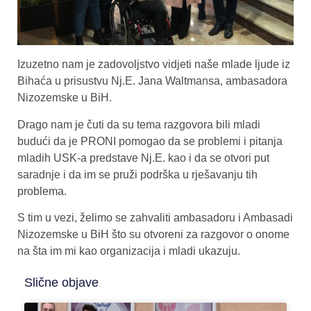
Izuzetno nam je zadovoljstvo vidjeti naše mlade ljude iz
Bihaća u prisustvu Nj.E. Jana Waltmansa, ambasadora
Nizozemske u BiH.
Drago nam je čuti da su tema razgovora bili mladi
budući da je PRONI pomogao da se problemi i pitanja
mladih USK-a predstave Nj.E. kao i da se otvori put
saradnje i da im se pruži podrška u rješavanju tih
problema.
S tim u vezi, želimo se zahvaliti ambasadoru i Ambasadi
Nizozemske u BiH što su otvoreni za razgovor o onome
na šta im mi kao organizacija i mladi ukazuju.
Slične objave