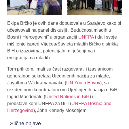
Ekipa Brčko je ovih dana doputovala u Sarajevo kako bi
učestvovali na panel diskusiji ,,Budućnost mladih u
Bosni i Hercegovini” u organizaciji
UNFPA
i dali svoje
mišljenje ispred Vijećea/Savjeta mladih Brčko distrikta
BiH o izazovima, potencijalnim rješenjima i
emigracijama mladih.
Tom prilikom, imali su čast razgovarati i izaslanicom
generalnog sekretara Ujedinjenih nacija za mlade,
Jayathma Wickramanayake (
UN Youth Envoy
), sa
rezidentnom koordinatoricom Ujedinjenih nacija u BiH,
Ingrid Macdonald (
United Nations in BiH
) i
predstavnikom UNFPA za BiH (
UNFPA Bosnia and
Herzegovina
), John Kenedy Mosotijem.
Slične objave