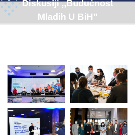
Diskusiji ,,Budućnost
Mladih U BiH”