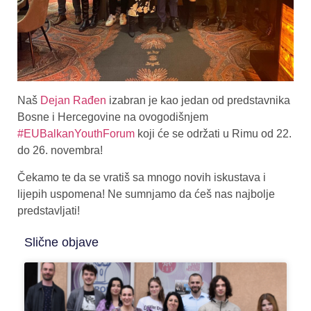
Naš
Dejan Rađen
izabran je kao jedan od predstavnika
Bosne i Hercegovine na ovogodišnjem
#EUBalkanYouthForum
koji će se održati u Rimu od 22.
do 26. novembra!
Čekamo te da se vratiš sa mnogo novih iskustava i
lijepih uspomena! Ne sumnjamo da ćeš nas najbolje
predstavljati!
Slične objave