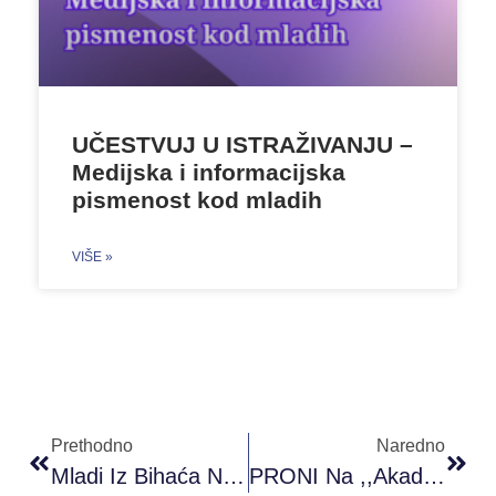
UČESTVUJ U ISTRAŽIVANJU –
Medijska i informacijska
pismenost kod mladih
VIŠE »
Prethodno
Naredno
Mladi Iz Bihaća Na Sastanku Sa Ambasadorom Nizozemske U BiH
PRONI Na ,,Akademiji Društvene Participacije”