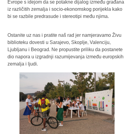
Evrope s idejom da se potakne dijalog između građana
iz različitih zemalja i socio-ekonomskog porijekla kako
bi se razbile predrasude i stereotipi među njima.
Ostanite uz nas i pratite naš rad jer namjeravamo Živu
biblioteku dovesti u Sarajevo, Skoplje, Valenciju,
Ljubljanu i Beograd. Ne propustite priliku da postanete
dio napora u izgradnji razumijevanja između europskih
zemalja i ljudi.