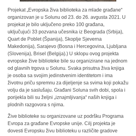
Projekat „Evropska živa biblioteka za mlade građane“
organizovan je u Solunu od 23. do 26. avgusta 2021. U
projekat je bilo uključeno preko 100 građana,
uključujući 33 pozvana učesnika iz Beograda (Srbija),
Quart de Poblet (Španija), Skoplje Sjeverna
Makedonija), Sarajevo (Bosna i Hercegovina, Ljubljana
(Slovenija), Brisel (Belgija).) U sklopu ovog projekta
evropske žive biblioteke bile su organizirane na jednom
od glavnih trgova u Solunu. Svaka prisutna živa knjiga
je osoba sa svojim jedinstvenim identitetom i ima
životnu priču spremnu za dijeljenje sa svima koji pokažu
volju da je saslušaju. Građani Soluna svih dobi, spola i
porijekla bili su željni „iznajmljivanja“ naših knjiga i
plodnih razgovora s njima.
Žive biblioteke su organizovane uz podršku Programa
Evropa za građane Evropske unije. Cilj projekta je
dovesti Evropsku živu biblioteku u različite gradove