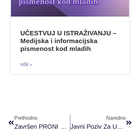
UČESTVUJ U ISTRAŽIVANJU –
Medijska i informacijska
pismenost kod mladih
VIŠE »
Prethodno
Naredno
Završen PRONI Omladinski Kamp ”KAMPanja”
Javni Poziv Za Učestvovanje Na Online Događaju “Meet And Code – Digi Kampanja”