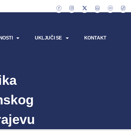
NOSTI
UKLJUČI SE
KONTAKT
ika
nskog
rajevu