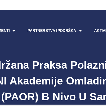
ENTI
PARTNERSTVA I PODRŠKA
AKTIV
ržana Praksa Polazn
I Akademije Omladi
(PAOR) B Nivo U Sa