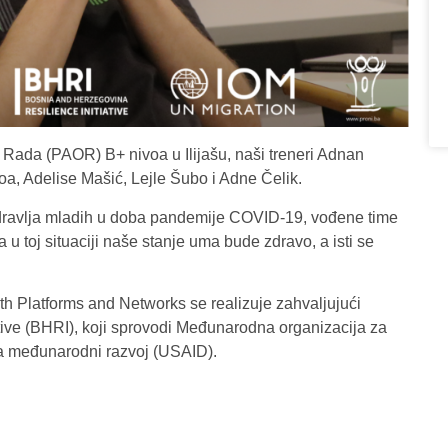
da (PAOR) B+ nivoa u Ilijašu, naši treneri Adnan
voa, Adelise Mašić, Lejle Šubo i Adne Čelik.
zdravlja mladih u doba pandemije COVID-19, vođene time
a u toj situaciji naše stanje uma bude zdravo, a isti se
h Platforms and Networks se realizuje zahvaljujući
ive (BHRI), koji sprovodi Međunarodna organizacija za
za međunarodni razvoj (USAID).