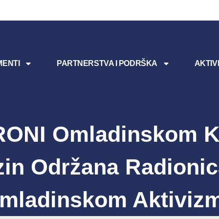
ENTI
PARTNERSTVA I PODRŠKA
AKTIV
RONI Omladinskom K
in Održana Radioni
mladinskom Aktiviz