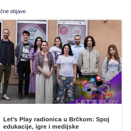
ične objave
Let’s Play radionica u Brčkom: Spoj
edukacije, igre i medijske