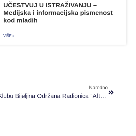
UČESTVUJ U ISTRAŽIVANJU –
Medijska i informacijska pismenost
kod mladih
VIŠE »
Naredno
U PRONI Omladinskom Klubu Bijeljina Održana Radionica ”Afterskul”