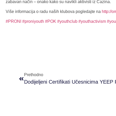
zabavan način – onako kako su navikli aktivisti iz Cazina.
Više informacija o radu naših klubova pogledajte na
http://o
#PRONI
#proniyouth
#POK
#youthclub
#youthactivism
#you
Prethodno
Dodijeljeni Certifikati Učesnicima YEEP 