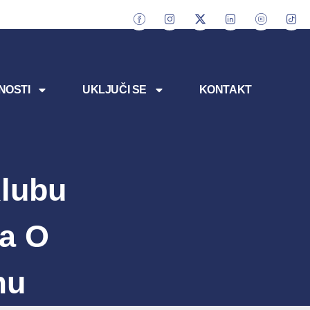
NOSTI
UKLJUČI SE
KONTAKT
lubu
ca O
mu