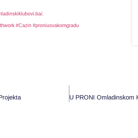
mladinskiklubovi.ba/
.
thwork
#Cazin
#proniusvakomgradu
Projekta