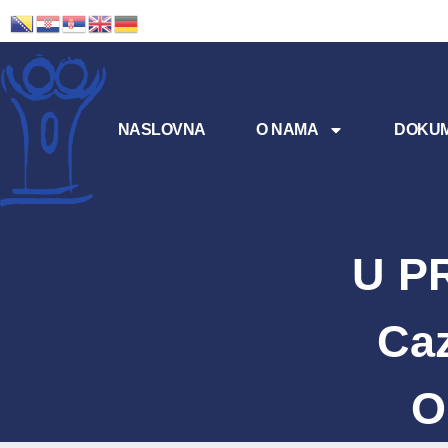
NASLOVNA
O NAMA
DOKUM
U P
Caz
O