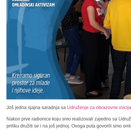
Još jedna sjajna saradnja sa
Udruženje za obrazovne inicija
Nakon prve radionice koju smo realizovali zajedno sa Udruže
priliku družiti se i na još jednoj. Ovoga puta govorili smo