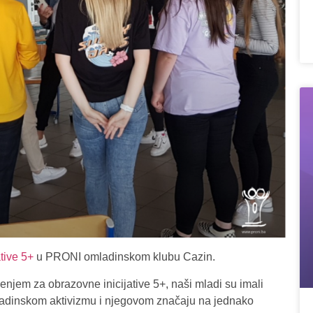
tive 5+
u PRONI omladinskom klubu Cazin.
njem za obrazovne inicijative 5+, naši mladi su imali
 omladinskom aktivizmu i njegovom značaju na jednako