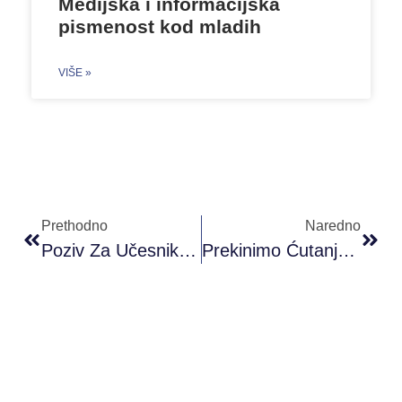
Medijska i informacijska
pismenost kod mladih
VIŠE »
Prethodno
Naredno
Poziv Za Učesnike/ce Iz Mostara
Prekinimo Ćutanje: Unapređenje Odgovora Na Seksualno Nasilje Nad Ženama