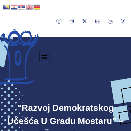
”Razvoj Demokratskog
Učešća U Gradu Mostaru” –