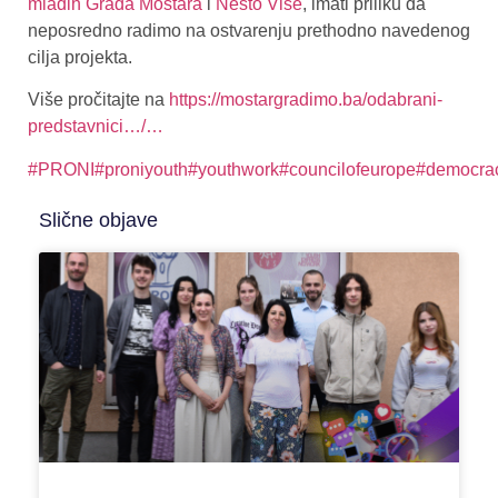
mladih Grada Mostara
i
Nešto Više
, imati priliku da
neposredno radimo na ostvarenju prethodno navedenog
cilja projekta.
Više pročitajte na
https://mostargradimo.ba/odabrani-
predstavnici…/…
#PRONI
#proniyouth
#youthwork
#councilofeurope
#democra
Slične objave