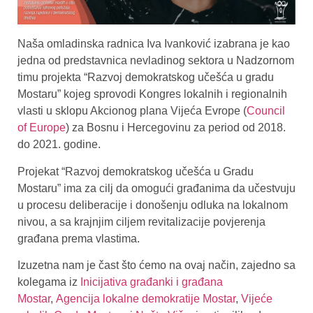
Naša omladinska radnica Iva Ivanković izabrana je kao
jedna od predstavnica nevladinog sektora u Nadzornom
timu projekta “Razvoj demokratskog učešća u gradu
Mostaru” kojeg sprovodi Kongres lokalnih i regionalnih
vlasti u sklopu Akcionog plana Vijeća Evrope (
Council
of Europe
) za Bosnu i Hercegovinu za period od 2018.
do 2021. godine.
Projekat “Razvoj demokratskog učešća u Gradu
Mostaru” ima za cilj da omogući građanima da učestvuju
u procesu deliberacije i donošenju odluka na lokalnom
nivou, a sa krajnjim ciljem revitalizacije povjerenja
građana prema vlastima.
Izuzetna nam je čast što ćemo na ovaj način, zajedno sa
kolegama iz
Inicijativa građanki i građana
Mostar
,
Agencija lokalne demokratije Mostar
,
Vijeće