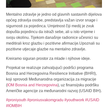
Mentalno zdravlje je jedno od glavnih sastavnih dijelova
općeg zdravlja osobe, predstavlja važan izvor snage i
sigurnosti za pojedinca. Umjetnost čiji medij je zvuk
dopušta pojedincu da istraži sebe, ali u isto vrijeme i
svoju okolinu. Tijekom današnje radionice učesnici su
meditirali kroz glazbu i pozitivne afirmacije.Upoznali su
pozitivne utjecaje glazbe na mentalno zdravlje.
Kreiramo siguran prostor za mlade i njihove ideje.
Projekat se realizuje zahvaljujući podršci programa
Bosnia and Herzegovina Resilience Initiative (BHRI),
koji sprovodi Međunarodna organizacija za migracije
(
IOM Bosnia and Herzegovina
), uz finansijsku podršku
Američke agencije za međunarodni razvoj (USAID BIH).
#proniyouth
#proniusvakomgradu
#youthwork
#USAID
#IOMBIH