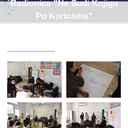
Radionica ”Ne Sudi Knjigu
Po Koricama”