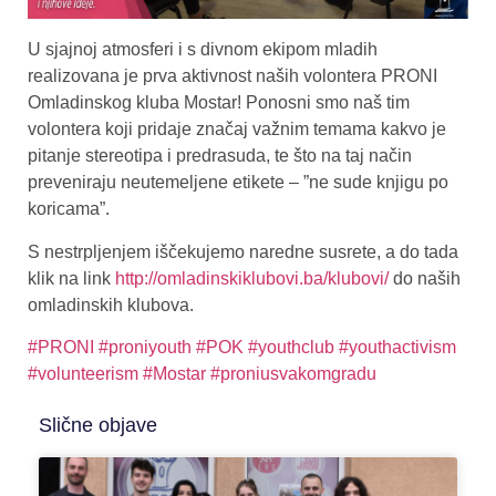
U sjajnoj atmosferi i s divnom ekipom mladih
realizovana je prva aktivnost naših volontera PRONI
Omladinskog kluba Mostar! Ponosni smo naš tim
volontera koji pridaje značaj važnim temama kakvo je
pitanje stereotipa i predrasuda, te što na taj način
preveniraju neutemeljene etikete – ”ne sude knjigu po
koricama”.
S nestrpljenjem iščekujemo naredne susrete, a do tada
klik na link
http://omladinskiklubovi.ba/klubovi/
do naših
omladinskih klubova.
#PRONI
#proniyouth
#POK
#youthclub
#youthactivism
#volunteerism
#Mostar
#proniusvakomgradu
Slične objave