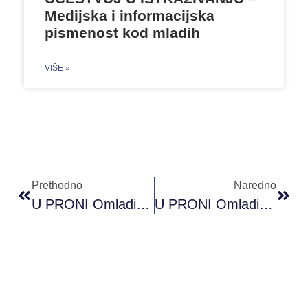
Medijska i informacijska
pismenost kod mladih
VIŠE »
Prethodno
Naredno
U PRONI Omladinskom Klubu Kalesija Održana Radionica O Omladinskom Aktivizmu I Politikama
U PRONI Omladinskom Klubu Cazin Održana Radionica ”Be Yourself”