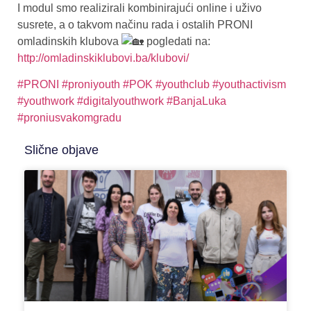
I modul smo realizirali kombinirajući online i uživo
susrete, a o takvom načinu rada i ostalih PRONI
omladinskih klubova
pogledati na:
http://omladinskiklubovi.ba/klubovi/
#PRONI
#proniyouth
#POK
#youthclub
#youthactivism
#youthwork
#digitalyouthwork
#BanjaLuka
#proniusvakomgradu
Slične objave