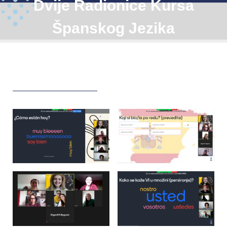
Dvije Radionice Kursa
Španskog Jezika