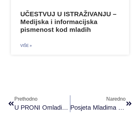
UČESTVUJ U ISTRAŽIVANJU –
Medijska i informacijska
pismenost kod mladih
VIŠE »
Prethodno
Naredno
U PRONI Omladinskom Klubu Prijedor Održane Četiri Radionice ”Strip Art”
Posjeta Mladima U Ograđenovcu