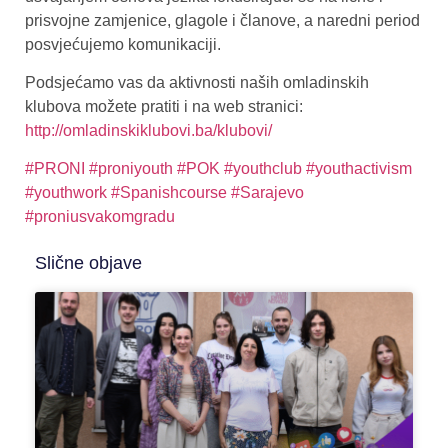
prisvojne zamjenice, glagole i članove, a naredni period
posvjećujemo komunikaciji.
Podsjećamo vas da aktivnosti naših omladinskih
klubova možete pratiti i na web stranici:
http://omladinskiklubovi.ba/klubovi/
#PRONI
#proniyouth
#POK
#youthclub
#youthactivism
#youthwork
#Spanishcourse
#Sarajevo
#proniusvakomgradu
Slične objave