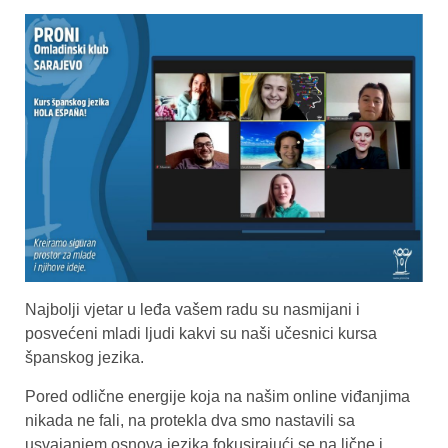
Najbolji vjetar u leđa vašem radu su nasmijani i
posvećeni mladi ljudi kakvi su naši učesnici kursa
španskog jezika.
Pored odlične energije koja na našim online viđanjima
nikada ne fali, na protekla dva smo nastavili sa
usvajanjem osnova jezika fokusirajući se na lične i