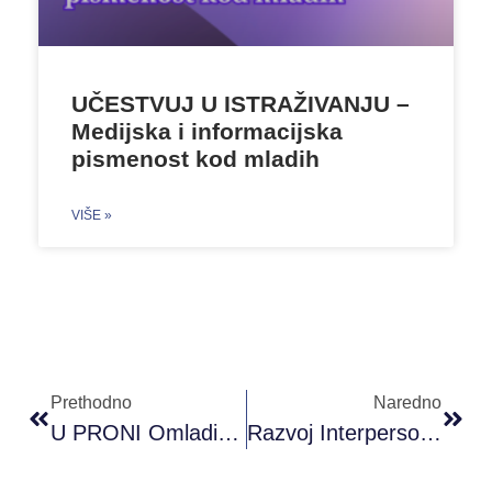
UČESTVUJ U ISTRAŽIVANJU –
Medijska i informacijska
pismenost kod mladih
VIŠE »
Prethodno
Naredno
U PRONI Omladinskom Klubu Sarajevo Održane 3 Radionice Kursa Španskog Jezika ”Hola España!”
Razvoj Interpersonalnih Vještina – Miroslava Milivojević