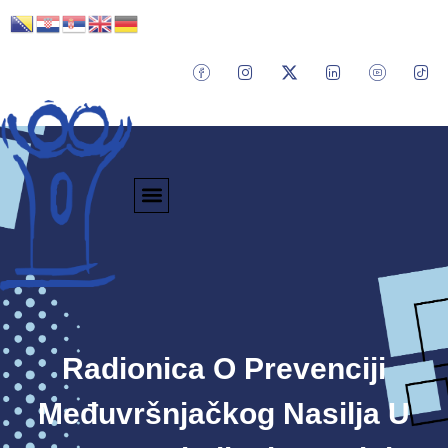
Radionica O Prevenciji
Međuvršnjačkog Nasilja U