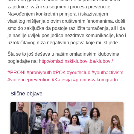
zajednice, važni su segmenti procesa prevencije.
Navođenjem konkretnih primjera i iskazivanjem
vlastitog mišljenja o ovim društvenim fenomenima, došli
smo do zaključka da postoje različita tumačenja, ali i da
je nasilje uvijek posljedica nezdrave komunikacije, kao i
uzrok čitavog niza negativnih pojava koje mu slijede.
Šta se to još dešava u našim omladinskim klubovima
pogledajte na:
http://omladinskiklubovi.ba/klubovi/
#PRONI
#proniyouth
#POK
#youthclub
#youthactivism
#violenceprevention
#Kalesija
#proniusvakomgradu
Slične objave