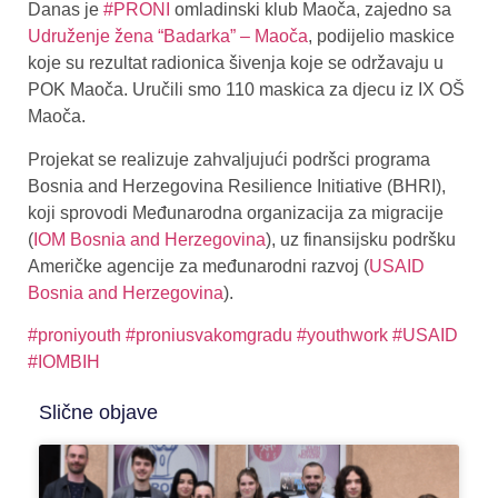
Danas je
#PRONI
omladinski klub Maoča, zajedno sa
Udruženje žena “Badarka” – Maoča
, podijelio maskice
koje su rezultat radionica šivenja koje se održavaju u
POK Maoča. Uručili smo 110 maskica za djecu iz IX OŠ
Maoča.
Projekat se realizuje zahvaljujući podršci programa
Bosnia and Herzegovina Resilience Initiative (BHRI),
koji sprovodi Međunarodna organizacija za migracije
(
IOM Bosnia and Herzegovina
), uz finansijsku podršku
Američke agencije za međunarodni razvoj (
USAID
Bosnia and Herzegovina
).
#proniyouth
#proniusvakomgradu
#youthwork
#USAID
#IOMBIH
Slične objave