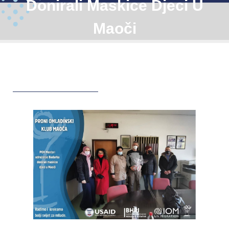
Donirali Maskice Djeci U
Maoči