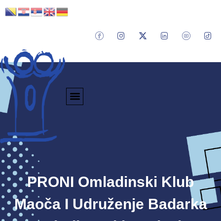
PRONI Omladinski Klub
Maoča I Udruženje Badarka