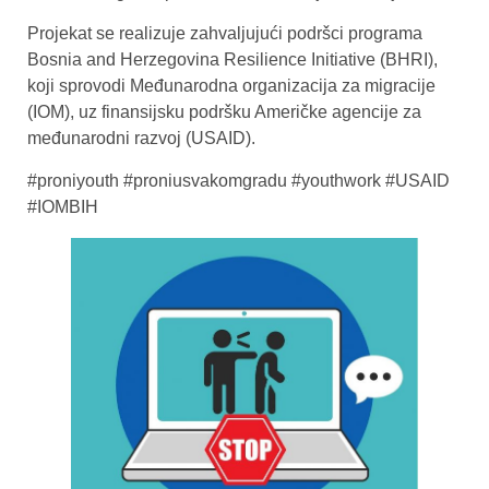
Projekat se realizuje zahvaljujući podršci programa
Bosnia and Herzegovina Resilience Initiative (BHRI),
koji sprovodi Međunarodna organizacija za migracije
(IOM), uz finansijsku podršku Američke agencije za
međunarodni razvoj (USAID).
#proniyouth #proniusvakomgradu #youthwork #USAID
#IOMBIH