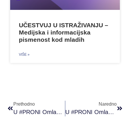
UČESTVUJ U ISTRAŽIVANJU –
Medijska i informacijska
pismenost kod mladih
VIŠE »
Prethodno
Naredno
U #PRONI Omladinskom Klubu Sarajevo Održana Je Online Radionica Digitalni Marketing
U #PRONI Omladinskom Klubu Sarajevo Održana Je Putem Zoom Platforme Online Radionica Bonjour France