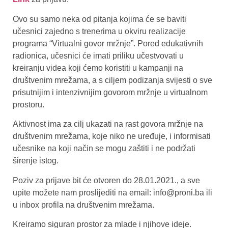
Ovo su samo neka od pitanja kojima će se baviti
učesnici zajedno s trenerima u okviru realizacije
programa “Virtualni govor mržnje”. Pored edukativnih
radionica, učesnici će imati priliku učestvovati u
kreiranju videa koji ćemo koristiti u kampanji na
društvenim mrežama, a s ciljem podizanja svijesti o sve
prisutnijim i intenzivnijim govorom mržnje u virtualnom
prostoru.
Aktivnost ima za cilj ukazati na rast govora mržnje na
društvenim mrežama, koje niko ne uređuje, i informisati
učesnike na koji način se mogu zaštiti i ne podržati
širenje istog.
Poziv za prijave bit će otvoren do 28.01.2021., a sve
upite možete nam proslijediti na email: info@proni.ba ili
u inbox profila na društvenim mrežama.
Kreiramo siguran prostor za mlade i njihove ideje.