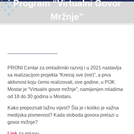
Program “Virtualni Govor
Mržnje”
PRONI Centar za omladinski razvoj i u 2021 nastavlja
sa realizacijom projekta “Kreiraj sve (mir)”, a prva
aktivnost koju ćemo realizovati, ove godine, u POK
Mostar je “Virtualni govor mržnje”, namijenjen mladima
od 18 do 30 godina u Mostaru.
Kako prepoznati lažnu vijest? Šta je i koliko je važna
medijska pismenost? Kada sloboda govora prelazi u
govor mržnje?
Link
za prijavu.