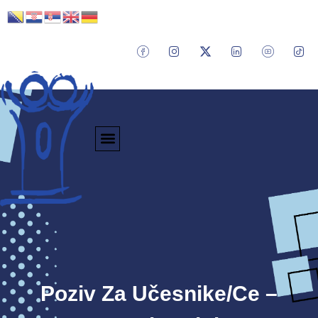
Poziv Za Učesnike/ce –