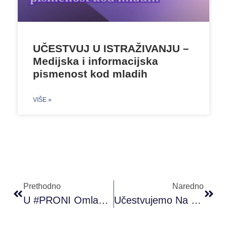
UČESTVUJ U ISTRAŽIVANJU –
Medijska i informacijska
pismenost kod mladih
VIŠE »
Prethodno
Naredno
U #PRONI Omladinskom Klubu Sarajevo Održane Obuke “Vještine Zapošljivosti”
Učestvujemo Na Konferenciji “Nacionalni Dijalog Za Bosnu I Hercegovinu”