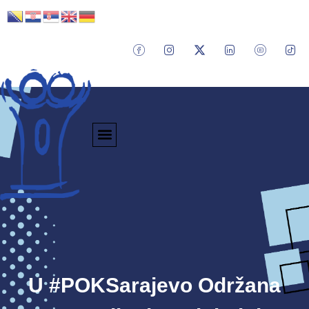
U #POKSarajevo Održana