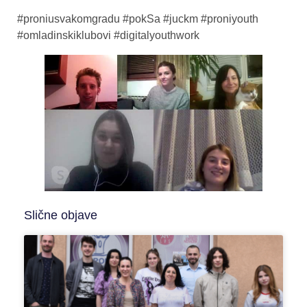
#proniusvakomgradu #pokSa #juckm #proniyouth
#omladinskiklubovi #digitalyouthwork
Slične objave