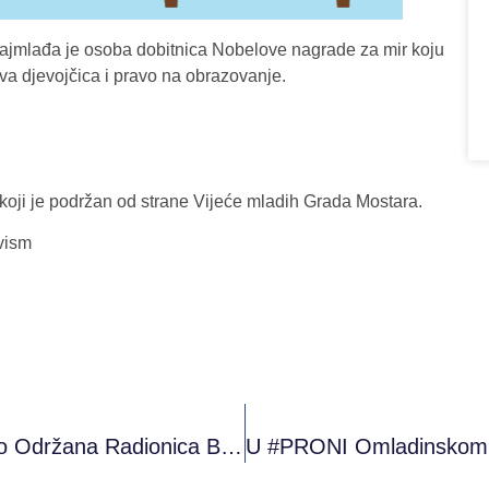
i najmlađa je osoba dobitnica Nobelove nagrade za mir koju
va djevojčica i pravo na obrazovanje.
” koji je podržan od strane Vijeće mladih Grada Mostara.
vism
U #PRONI Omladinskom Klubu Sarajevo Održana Radionica Bonjour France