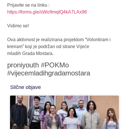
Prijavite se na linku :
https://forms.gle/sWo9mqtQ4kA7LAx96
Vidimo se!
Ova aktivnost je realizirana projektom “Volontiram i
kreiram” koji je podržan od strane Vijeće
mladih Grada Mostara.
proniyouth #POKMo
#vijecemladihgradamostara
Slične objave