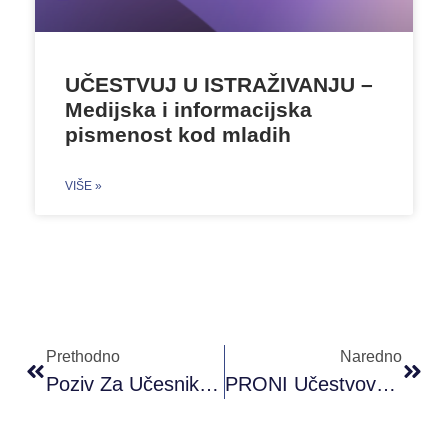
UČESTVUJ U ISTRAŽIVANJU –
Medijska i informacijska
pismenost kod mladih
VIŠE »
Prethodno
Naredno
Poziv Za Učesnike/ce Iz Sarajeva – “Kurs Turskog Jezika”
PRONI Učestvovao Na EYCA Konferenciji I Generalnoj Skupštini