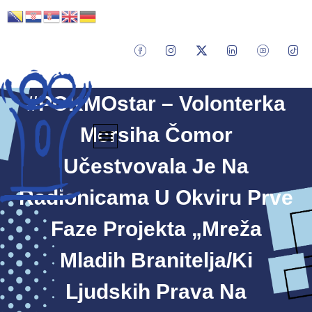
#POKMOstar – Volonterka
Mersiha Čomor
Učestvovala Je Na
Radionicama U Okviru Prve
Faze Projekta „Mreža
Mladih Branitelja/ki
Ljudskih Prava Na