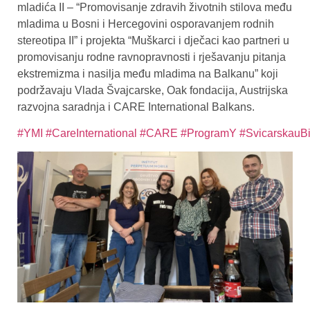
mladića II – “Promovisanje zdravih životnih stilova među
mladima u Bosni i Hercegovini osporavanjem rodnih
stereotipa II” i projekta “Muškarci i dječaci kao partneri u
promovisanju rodne ravnopravnosti i rješavanju pitanja
ekstremizma i nasilja među mladima na Balkanu” koji
podržavaju Vlada Švajcarske, Oak fondacija, Austrijska
razvojna saradnja i CARE International Balkans.
#YMI
#CareInternational
#CARE
#ProgramY
#SvicarskauB