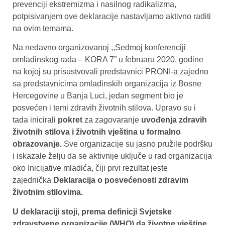
prevenciji ekstremizma i nasilnog radikalizma,
potpisivanjem ove deklaracije nastavljamo aktivno raditi
na ovim temama.
Na nedavno organizovanoj ,,Sedmoj konferenciji
omladinskog rada – KORA 7” u februaru 2020. godine
na kojoj su prisustvovali predstavnici PRONI-a zajedno
sa predstavnicima omladinskih organizacija iz Bosne
Hercegovine u Banja Luci, jedan segment bio je
posvećen i temi zdravih životnih stilova. Upravo su i
tada inicirali
pokret
za zagovaranje
uvođenja zdravih
životnih stilova i životnih vještina u formalno
obrazovanje.
Sve organizacije su jasno pružile podršku
i iskazale želju da se aktivnije uključe u rad organizacija
oko Inicijative mladića, čiji prvi rezultat jeste
zajednička
Deklaracija o posvećenosti zdravim
životnim stilovima.
U deklaraciji stoji, prema definicji
Svjetske
zdravstvene organizacije (WHO) da životne vještine