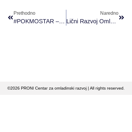
Prethodno
Naredno
#POKMOSTAR – Završen Treći Modul PRONI Akademije Omladinskog Rada
Lični Razvoj Omladinskog Radnika/ice – Vrijednosti I Granice U Radu- Maida Miljković
©2026 PRONI Centar za omladinski razvoj | All rights reserved.