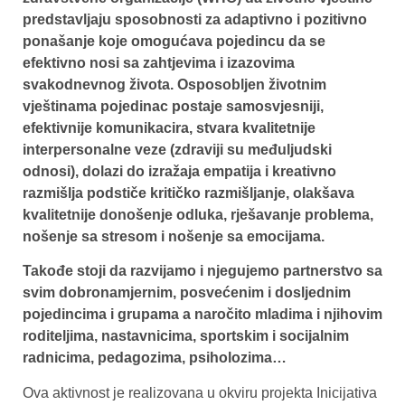
predstavljaju sposobnosti za adaptivno i pozitivno
ponašanje koje omogućava pojedincu da se
efektivno nosi sa zahtjevima i izazovima
svakodnevnog života.
Osposobljen životnim
vještinama pojedinac postaje samosvjesniji,
efektivnije komunikacira, stvara kvalitetnije
interpersonalne veze (zdraviji su međuljudski
odnosi), dolazi do izražaja empatija i kreativno
razmišlja podstiče kritičko razmišljanje, olakšava
kvalitetnije donošenje odluka, rješavanje problema,
nošenje sa stresom i nošenje sa emocijama.
Takođe stoji da razvijamo i njegujemo partnerstvo sa
svim dobronamjernim, posvećenim i dosljednim
pojedincima i grupama a naročito mladima i njihovim
roditeljima, nastavnicima, sportskim i socijalnim
radnicima, pedagozima, psiholozima…
Ova aktivnost je realizovana u okviru projekta Inicijativa