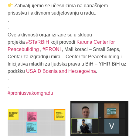
Zahvaljujemo se učesnicima na današnjem
prisustvu i aktivnom sudjelovanju u radu..
.
.
Ove aktivnosti organizirane su u sklopu
projekta
#STaRBiH
koji provodi
Karuna Center for
Peacebuilding
,
#PRONI
, Mali koraci – Small Steps,
Centar za izgradnju mira – Center for Peacebuilding i
Inicijativa mladih za ljudska prava u BiH – YIHR BiH uz
podršku
USAID Bosnia and Herzegovina
.
.
.
#proniusvakomgradu