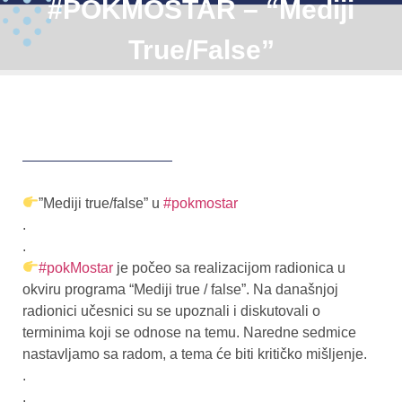
#POKMOSTAR – “Mediji
True/false”
”Mediji true/false” u
#pokmostar
.
.
#pokMostar
je počeo sa realizacijom radionica u
okviru programa “Mediji true / false”. Na današnjoj
radionici učesnici su se upoznali i diskutovali o
terminima koji se odnose na temu. Naredne sedmice
nastavljamo sa radom, a tema će biti kritičko mišljenje.
.
.