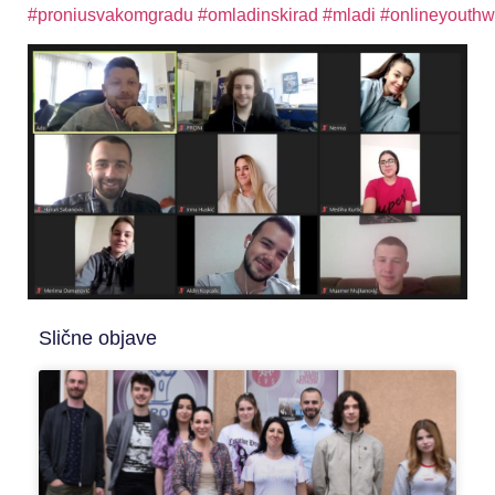
#proniusvakomgradu
#omladinskirad
#mladi
#onlineyouthw
Slične objave