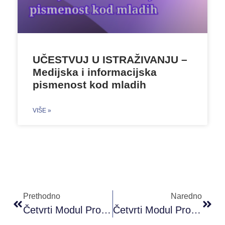
UČESTVUJ U ISTRAŽIVANJU –
Medijska i informacijska
pismenost kod mladih
VIŠE »
Prethodno
Naredno
Četvrti Modul Proni Akademije Omladinskog Rada (PAOR) B Nivoa
Četvrti Modul Proni Akademije Omladinskog Rada (PAOR) A Nivoa