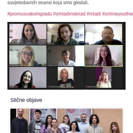
savjetodavnih seansi koja smo gledali.
#proniusvakomgradu
#omladinskirad
#mladi
#onlineyouthw
Slične objave