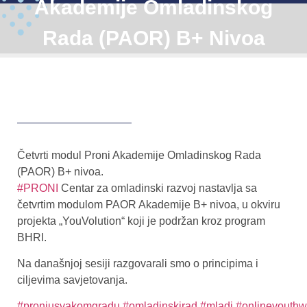
Akademije Omladinskog
Rada (PAOR) B+ Nivoa
Četvrti modul Proni Akademije Omladinskog Rada
(PAOR) B+ nivoa.
#PRONI
Centar za omladinski razvoj nastavlja sa
četvrtim modulom PAOR Akademije B+ nivoa, u okviru
projekta „YouVolution“ koji je podržan kroz program
BHRI.
Na današnjoj sesiji razgovarali smo o principima i
ciljevima savjetovanja.
#proniusvakomgradu
#omladinskirad
#mladi
#onlineyouthw