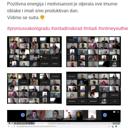
Pozitivna energija i motivisanost je otjerala ove tmurne
oblake i imali smo produktivan dan.
Vidimo se sutra
#proniusvakomgradu
#omladinskirad
#mladi
#onlineyouthw