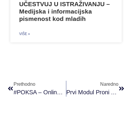
UČESTVUJ U ISTRAŽIVANJU –
Medijska i informacijska
pismenost kod mladih
VIŠE »
Prethodno
Naredno
#POKSA – Online Sastanak Sa Volonterima
Prvi Modul Proni Akademije Omladinskog Rada (PAOR) B+ Nivoa