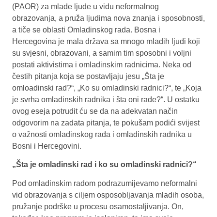
(PAOR) za mlade ljude u vidu neformalnog
obrazovanja, a pruža ljudima nova znanja i sposobnosti,
a tiče se oblasti Omladinskog rada. Bosna i
Hercegovina je mala država sa mnogo mladih ljudi koji
su svjesni, obrazovani, a samim tim sposobni i voljni
postati aktivistima i omladinskim radnicima. Neka od
čestih pitanja koja se postavljaju jesu „Šta je
omloadinski rad?“, „Ko su omladinski radnici?“, te „Koja
je svrha omladinskih radnika i šta oni rade?“. U ostatku
ovog eseja potrudit ću se da na adekvatan način
odgovorim na zadata pitanja, te pokušam podići svijest
o važnosti omladinskog rada i omladinskih radnika u
Bosni i Hercegovini.
„Šta je omladinski rad i ko su omladinski radnici?“
Pod omladinskim radom podrazumijevamo neformalni
vid obrazovanja s ciljem osposobljavanja mladih osoba,
pružanje podrške u procesu osamostaljivanja. On,