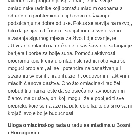
također, kao program je isplaniran, te ima svoje
omladinske radnike koji pomažu mladim osobama s
određenim problemima u njihovom rješavanju i
podsticanju na dobre odluke. Fokus se stavlja na razvoj,
bilo da je riječ o ličnom ili socijalnom, a sve u svrhu
stvaranja sigurnog mjesta za život i djelovanje, te
aktiviranje mladih na druženje, usavršavanje, sklanjanje
barijera i borbe za bolje sutra. Pomoću aktivnosti i
programa koje kreiraju omladinski radnici otkrivaju se
mogući problemi, ali se i potencira na osnaživanju i
stvaranju svjesnih, hrabrih, zrelih, odgovornih i aktivnih
mladih članova društva. Ono što omladinski rad želi
probuditi u nama jeste da se osjećamo ravnopravnim
članovima društva, oni koji mogu i žele pobijediti sve
prepreke koje se nalaze na putu do cilja, te da smo sami
krojači svoje bolje budućnosti.
Uloga omladinskog rada u radu sa mladima u Bosni
i Hercegovini