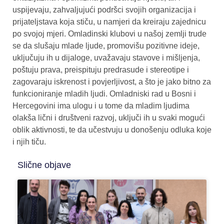
uspijevaju, zahvaljujući podršci svojih organizacija i
prijateljstava koja stiču, u namjeri da kreiraju zajednicu
po svojoj mjeri. Omladinski klubovi u našoj zemlji trude
se da slušaju mlade ljude, promovišu pozitivne ideje,
uključuju ih u dijaloge, uvažavaju stavove i mišljenja,
poštuju prava, preispituju predrasude i stereotipe i
zagovaraju iskrenost i povjerljivost, a što je jako bitno za
funkcioniranje mladih ljudi. Omladniski rad u Bosni i
Hercegovini ima ulogu i u tome da mladim ljudima
olakša lični i društveni razvoj, uključi ih u svaki mogući
oblik aktivnosti, te da učestvuju u donošenju odluka koje
i njih tiču.
Slične objave