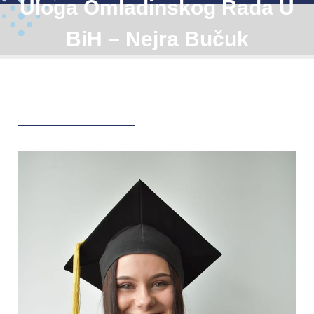
Uloga Omladinskog Rada U
BiH – Nejra Bučuk