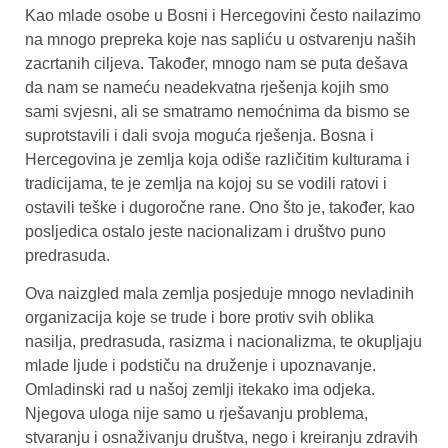
Kao mlade osobe u Bosni i Hercegovini često nailazimo
na mnogo prepreka koje nas sapliću u ostvarenju naših
zacrtanih ciljeva. Također, mnogo nam se puta dešava
da nam se nameću neadekvatna rješenja kojih smo
sami svjesni, ali se smatramo nemoćnima da bismo se
suprotstavili i dali svoja moguća rješenja. Bosna i
Hercegovina je zemlja koja odiše različitim kulturama i
tradicijama, te je zemlja na kojoj su se vodili ratovi i
ostavili teške i dugoročne rane. Ono što je, također, kao
posljedica ostalo jeste nacionalizam i društvo puno
predrasuda.
Ova naizgled mala zemlja posjeduje mnogo nevladinih
organizacija koje se trude i bore protiv svih oblika
nasilja, predrasuda, rasizma i nacionalizma, te okupljaju
mlade ljude i podstiču na druženje i upoznavanje.
Omladinski rad u našoj zemlji itekako ima odjeka.
Njegova uloga nije samo u rješavanju problema,
stvaranju i osnaživanju društva, nego i kreiranju zdravih