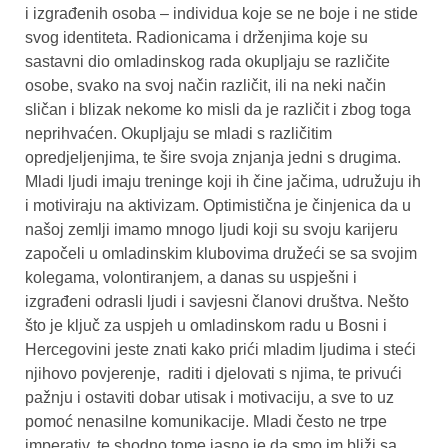
i izgrađenih osoba – individua koje se ne boje i ne stide
svog identiteta. Radionicama i drženjima koje su
sastavni dio omladinskog rada okupljaju se različite
osobe, svako na svoj način različit, ili na neki način
sličan i blizak nekome ko misli da je različit i zbog toga
neprihvaćen. Okupljaju se mladi s različitim
opredjeljenjima, te šire svoja znjanja jedni s drugima.
Mladi ljudi imaju treninge koji ih čine jačima, udružuju ih
i motiviraju na aktivizam. Optimistična je činjenica da u
našoj zemlji imamo mnogo ljudi koji su svoju karijeru
započeli u omladinskim klubovima družeći se sa svojim
kolegama, volontiranjem, a danas su uspješni i
izgrađeni odrasli ljudi i savjesni članovi društva. Nešto
što je ključ za uspjeh u omladinskom radu u Bosni i
Hercegovini jeste znati kako prići mladim ljudima i steći
njihovo povjerenje, raditi i djelovati s njima, te privući
pažnju i ostaviti dobar utisak i motivaciju, a sve to uz
pomoć nenasilne komunikacije. Mladi često ne trpe
imperativ, te shodno tome jasno je da smo im bliži sa