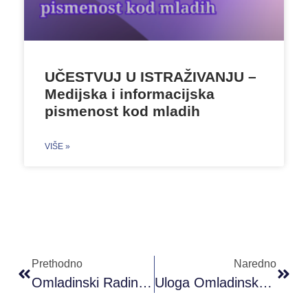
UČESTVUJ U ISTRAŽIVANJU –
Medijska i informacijska
pismenost kod mladih
VIŠE »
Prethodno
Naredno
Omladinski Radinici: Heroji Svoga Vremena! Miroslava Milivojević
Uloga Omladinskog Rada U BiH – Alma Mustafić