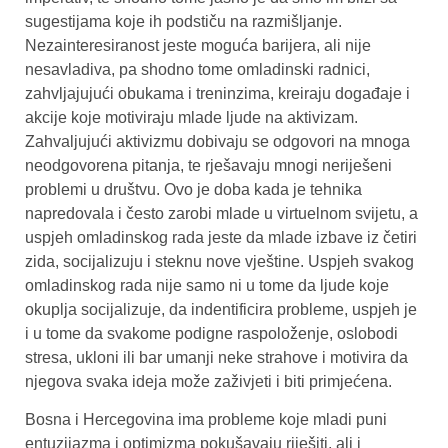
sugestijama koje ih podstiču na razmišljanje.
Nezainteresiranost jeste moguća barijera, ali nije
nesavladiva, pa shodno tome omladinski radnici,
zahvljajujući obukama i treninzima, kreiraju događaje i
akcije koje motiviraju mlade ljude na aktivizam.
Zahvaljujući aktivizmu dobivaju se odgovori na mnoga
neodgovorena pitanja, te rješavaju mnogi neriješeni
problemi u društvu. Ovo je doba kada je tehnika
napredovala i često zarobi mlade u virtuelnom svijetu, a
uspjeh omladinskog rada jeste da mlade izbave iz četiri
zida, socijalizuju i steknu nove vještine. Uspjeh svakog
omladinskog rada nije samo ni u tome da ljude koje
okuplja socijalizuje, da indentificira probleme, uspjeh je
i u tome da svakome podigne raspoloženje, oslobodi
stresa, ukloni ili bar umanji neke strahove i motivira da
njegova svaka ideja može zaživjeti i biti primjećena.
Bosna i Hercegovina ima probleme koje mladi puni
entuzijazma i optimizma pokušavaju riješiti, ali i