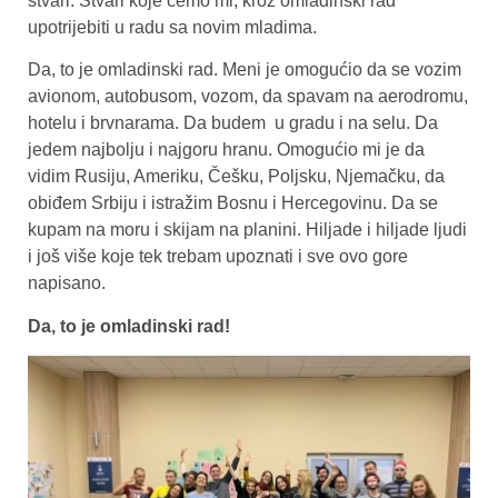
stvari. Stvari koje ćemo mi, kroz omladinski rad
upotrijebiti u radu sa novim mladima.
Da, to je omladinski rad. Meni je omogućio da se vozim
avionom, autobusom, vozom, da spavam na aerodromu,
hotelu i brvnarama. Da budem u gradu i na selu. Da
jedem najbolju i najgoru hranu. Omogućio mi je da
vidim Rusiju, Ameriku, Češku, Poljsku, Njemačku, da
obiđem Srbiju i istražim Bosnu i Hercegovinu. Da se
kupam na moru i skijam na planini. Hiljade i hiljade ljudi
i još više koje tek trebam upoznati i sve ovo gore
napisano.
Da, to je omladinski rad!