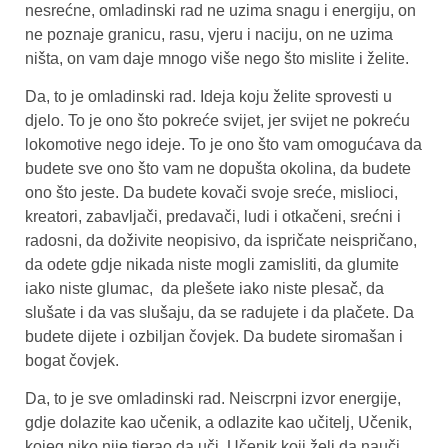
nesrećne, omladinski rad ne uzima snagu i energiju, on
ne poznaje granicu, rasu, vjeru i naciju, on ne uzima
ništa, on vam daje mnogo više nego što mislite i želite.
Da, to je omladinski rad. Ideja koju želite sprovesti u
djelo. To je ono što pokreće svijet, jer svijet ne pokreću
lokomotive nego ideje. To je ono što vam omogućava da
budete sve ono što vam ne dopušta okolina, da budete
ono što jeste. Da budete kovači svoje sreće, mislioci,
kreatori, zabavljači, predavači, ludi i otkačeni, srećni i
radosni, da doživite neopisivo, da ispričate neispričano,
da odete gdje nikada niste mogli zamisliti, da glumite
iako niste glumac, da plešete iako niste plesač, da
slušate i da vas slušaju, da se radujete i da plačete. Da
budete dijete i ozbiljan čovjek. Da budete siromašan i
bogat čovjek.
Da, to je sve omladinski rad. Neiscrpni izvor energije,
gdje dolazite kao učenik, a odlazite kao učitelj, Učenik,
kojeg niko nije tjerao da uči. Učenik koji želi da nauči.