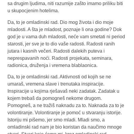
sa drugim ljudima, niti razumije zašto imamo priliku biti
u skupocjenim hotelima.
Da, to je omladinski rad. Dio mog života i dio moje
mladosti. A šta je mladost, poznaje li ona godine? Dok
god je u vama duh mladosti, neće vam smetati ni period
starosti, jer sve je to dio vaše radosti. Radosti ranih
jutara i kasnih večeri. Radosti dalekih puteva i
neprespavanih noći. Radosti projekata, seminara,
radionica, druženja i vremena blablaonica.
Da, to je omladinski rad. Aktivnosti od kojih se ne
umaraš, vremena slave i trenutaka inspiracije.
Inspiracije u kojima rješavaš neki zadatak. Zadatak u
kojem trebaš da pomogneš nekome drugom.
Pomogneš, a ne tražiš naknadu za to. Naknada za to je
volontiranje. Volontiranje je pomoć u stvaranju istorije.
Istoriju mi pišemo, jer smo mladi. Mladi smo, a
omladinski rad nam je bio koristan da naučimo mnoge