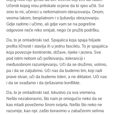
Učenik kojeg nisu pritiskale ocjene da bi sjeo učiti. Svi
smo to mi, učenici u neformalnom obrazovanju. Onom,
veoma lakom, besplatnom i s ljubavlju obrazovanju.
Gdje radimo i učimo, ali gdje vam se na pogrešne
odgovore neće niko smijati, nego će pružiti podršku.
Da, to je omladinski rad. Spajalica koja spaja hiljade
profila ličnosti i stavlja ih u jednu fasciklu. To je spajalica
koja povezuje kontinente, države, rijeke i jezera. Sve
pod istim nebom uči poštovanju, toleranciji i
međusobnom razumijevanju. Uči da se družimo, volimo,
pa i da se zaljubimo. Uči nas da budemo tim, koji radi
prave stvari, uči da budemo lideri, a ne diktatori. Uči nas
i da se svađamo i da rješavamo konflikte.
Da, to je omladinski rad. Iskustvo za sva vremena.
Nešto nezaboravno, što nam je omogućio neko da se
kao mladi povežemo širom svijeta. Nešto što neko ne
razumije, kao npr. zašto boravimo u zabačenim selima