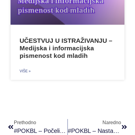
UČESTVUJ U ISTRAŽIVANJU –
Medijska i informacijska
pismenost kod mladih
VIŠE »
Prethodno
Naredno
#POKBL – Počeli Smo Sa Prvim Modulom #PAOR Programa (14.02.2020.)
#POKBL – Nastavak Prvog Modula #PAOR Programa (21.02.2020.)