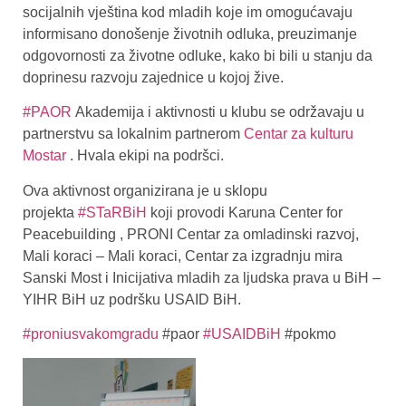
socijalnih vještina kod mladih koje im omogućavaju
informisano donošenje životnih odluka, preuzimanje
odgovornosti za životne odluke, kako bi bili u stanju da
doprinesu razvoju zajednice u kojoj žive.
#PAOR
Akademija i aktivnosti u klubu se održavaju u
partnerstvu sa lokalnim partnerom
Centar za kulturu
Mostar
. Hvala ekipi na podršci.
Ova aktivnost organizirana je u sklopu
projekta
#STaRBiH
koji provodi Karuna Center for
Peacebuilding , PRONI Centar za omladinski razvoj,
Mali koraci – Mali koraci, Centar za izgradnju mira
Sanski Most i Inicijativa mladih za ljudska prava u BiH –
YIHR BiH uz podršku USAID BiH.
#proniusvakomgradu
#paor
#USAIDBiH
#pokmo