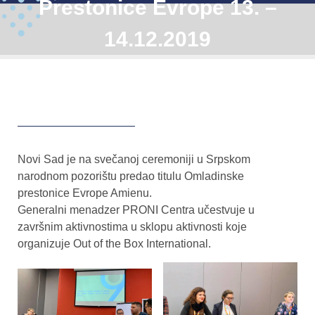
Prestonice Evrope 13. –
14.12.2019
Novi Sad je na svečanoj ceremoniji u Srpskom
narodnom pozorištu predao titulu Omladinske
prestonice Evrope Amienu.
Generalni menadzer PRONI Centra učestvuje u
završnim aktivnostima u sklopu aktivnosti koje
organizuje Out of the Box International.