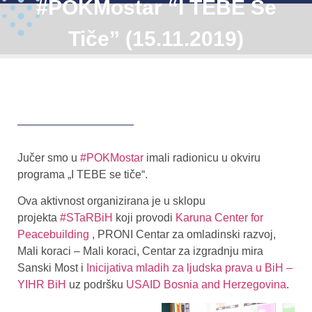
#POKMostar “I TEBE Se
Tiče” (15.11.2019)
Jučer smo u
#POKMostar
imali radionicu u okviru
programa „I TEBE se tiče“.
Ova aktivnost organizirana je u sklopu
projekta
#STaRBiH
koji provodi
Karuna Center for
Peacebuilding
, PRONI Centar za omladinski razvoj,
Mali koraci – Mali koraci, Centar za izgradnju mira
Sanski Most i
Inicijativa mladih za ljudska prava u BiH –
YIHR BiH
uz podršku
USAID Bosnia and Herzegovina
.