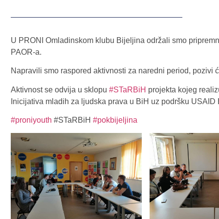
U PRONI Omladinskom klubu Bijeljina održali smo pripremne 
PAOR-a.
Napravili smo raspored aktivnosti za naredni period, pozivi ć
Aktivnost se odvija u sklopu
#STaRBiH
projekta kojeg realiz
Inicijativa mladih za ljudska prava u BiH uz podršku USAI
#proniyouth
#STaRBiH
#pokbijeljina