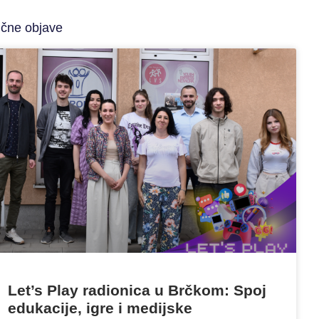
ične objave
Let’s Play radionica u Brčkom: Spoj
edukacije, igre i medijske