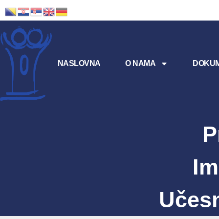
NASLOVNA
O NAMA
DOKUM
P
Im
Učesn