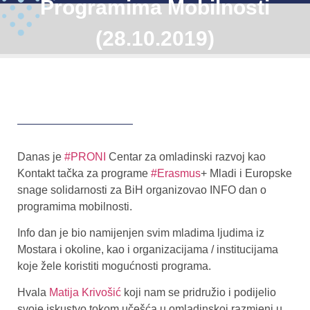
Programima Mobilnosti
(28.10.2019)
Danas je
#PRONI
Centar za omladinski razvoj kao
Kontakt tačka za programe
#Erasmus
+ Mladi i Europske
snage solidarnosti za BiH organizovao INFO dan o
programima mobilnosti.
Info dan je bio namijenjen svim mladima ljudima iz
Mostara i okoline, kao i organizacijama / institucijama
koje žele koristiti mogućnosti programa.
Hvala
Matija Krivošić
koji nam se pridružio i podijelio
svoje iskustvo tokom učešća u omladinskoj razmjeni u