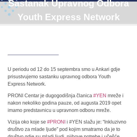
Sastanak Upravnog Odbora
Youth Express Network
U periodu od 12 do 15 septembra smo u Ankari gdje
prisustvujemo sastanku upravnog odbora Youth
Express Network.
PRONI Centar je dugogodišnja članica
#YEN
mreže i
nakon nekoliko godina pauze, od augusta 2019 opet
imamo predstavnicu u upravnom odboru mreže.
Vizija oko koje se
#PRONI
i #YEN slažu je: “Inkluzivno
društvo za mlade ljude” pod kojim smatramo da je to
društvo gdje su mladi ljudi, njihove potrebe i učešće