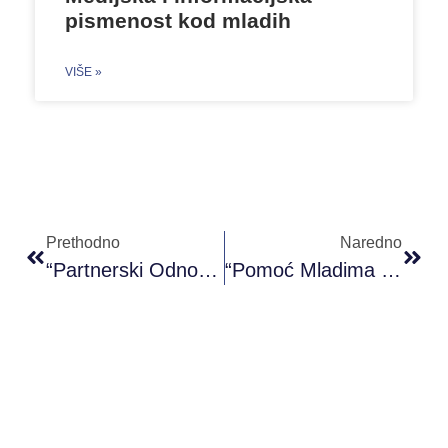
pismenost kod mladih
VIŠE »
Prethodno
Naredno
“Partnerski Odnosi U Emotivnim Vezama” – POK Sarajevo
“Pomoć Mladima Bez Roditeljskog Staranja” – POK Sarajevo