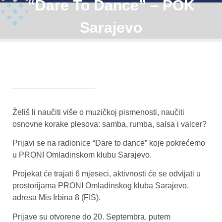
“Dare To Dance” – POK
Sarajevo
Želiš li naučiti više o muzičkoj pismenosti, naučiti
osnovne korake plesova: samba, rumba, salsa i valcer?
Prijavi se na radionice “Dare to dance” koje pokrećemo
u PRONI Omladinskom klubu Sarajevo.
Projekat će trajati 6 mjeseci, aktivnosti će se odvijati u
prostorijama PRONI Omladinskog kluba Sarajevo,
adresa Mis Irbina 8 (FIS).
Prijave su otvorene do 20. Septembra, putem