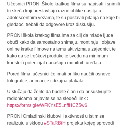
Učesnici PRONI Škole kratkog filma su napisali i snimili
tri skeča koji prestavljaju razne oblike nasilja u
adolescentnim vezama, te su postavili pitanja na koje bi
gledaoci trebali da odgovore kroz diskusiju.
PRONI škola kratkog filma ima za cilj da mlade ljude
obuči kako da samostalno snimaju, montiraju i objave
online kratke filmove na temu aktivizma u zajednici, te
kako da se troškovi produkcije svedu na minimum
koristeći potencijal današnjih mobilnih uređaja.
Pored filma, učesnici će imati priliku naučiti osnove
fotografije, animacije i dizajna plakata.
U slučaju da želite da budete član i da prisustvujete
radionicama prijavite se na sledeći link :
https://forms.gle/WFKYsE5LnffHCZ5w6
PRONI Omladinski klubovi i aktivnosti u istim se
realizuju u sklopu
#STaRBiH
projekta kojeg sprovodi