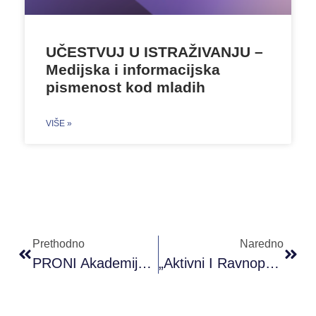
UČESTVUJ U ISTRAŽIVANJU –
Medijska i informacijska
pismenost kod mladih
VIŠE »
Prethodno
Naredno
PRONI Akademija Omladinskog Rada #POK Bijeljina / Modul 3
„Aktivni I Ravnopravni U Svojim Zajednicama”