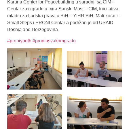
Karuna Center for Peacebuilding u saradnji sa CIM –
Centar za izgradnju mira Sanski Most – CIM, Inicijativa
mladih za ljudska prava u BiH – YIHR BiH, Mali koraci –
Small Steps i PRONI Centar a podržan je od USAID
Bosnia and Herzegovina
#proniyouth
#proniusvakomgradu