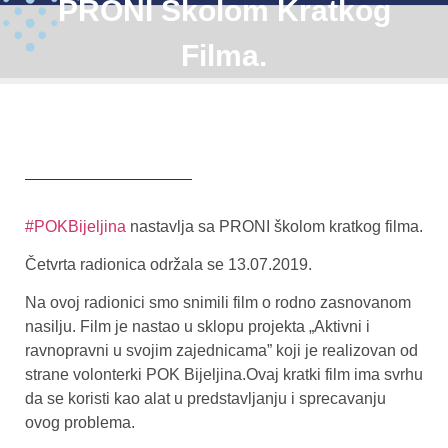
PRONI Školom Kratkog
Filma.
#POKBijeljina
nastavlja sa PRONI školom kratkog filma.
Četvrta radionica održala se 13.07.2019.
Na ovoj radionici smo snimili film o rodno zasnovanom
nasilju. Film je nastao u sklopu projekta „Aktivni i
ravnopravni u svojim zajednicama” koji je realizovan od
strane volonterki POK Bijeljina.Ovaj kratki film ima svrhu
da se koristi kao alat u predstavljanju i sprecavanju
ovog problema.