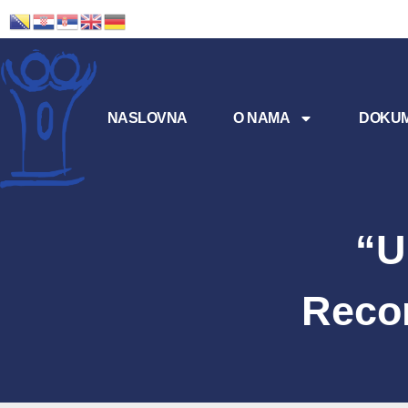
NASLOVNA
O NAMA
DOKUM
“U
Reco