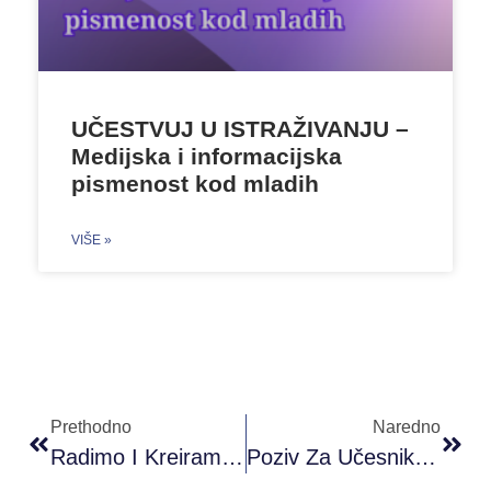
UČESTVUJ U ISTRAŽIVANJU –
Medijska i informacijska
pismenost kod mladih
VIŠE »
Prethodno
Naredno
Radimo I Kreiramo Bolji Svijet Za Mlade
Poziv Za Učesnike – PRONI Škola Kratkog Filma – Bijeljina