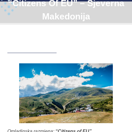
“Citizens Of EU” – Sjeverna
Makedonija
Omladinska razmjena:
“Citizens of EU”